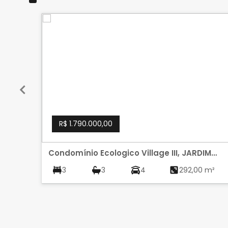
R$ 1.790.000,00
Condomínio Ecologico Village III, JARDIM
BOTANICO, BRASILIA
3
3
4
292,00 m²