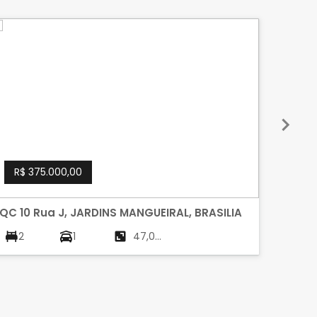
R$ 375.000,00
R$ 1
QC 10 Rua J, JARDINS MANGUEIRAL, BRASILIA
Condo
JARDI
2
1
47,00
4
m²