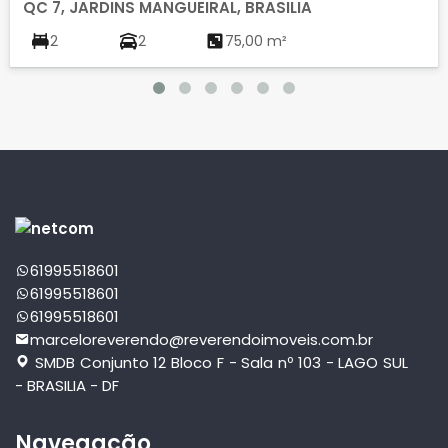
QC 7, JARDINS MANGUEIRAL, BRASILIA
2
2
75,00 m²
61995518601
61995518601
61995518601
marceloreverendo@reverendoimoveis.com.br
SMDB Conjunto 12 Bloco F - Sala nº 103 - LAGO SUL
- BRASILIA - DF
Navegação