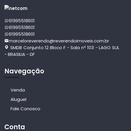
61995518601
61995518601
61995518601
marceloreverendo@reverendoimoveis.com.br
SMDB Conjunto 12 Bloco F - Sala nº 103 - LAGO SUL
- BRASILIA - DF
Navegação
Venda
Aluguel
Fale Conosco
Conta