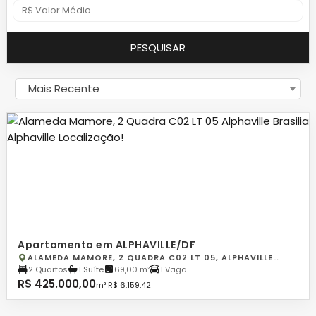
PESQUISAR
Mais Recente
Apartamento em ALPHAVILLE/DF
ALAMEDA MAMORE, 2 QUADRA C02 LT 05, ALPHAVILLE
BRASILIA, ALPHAVILLE
2 Quartos
1 Suíte
69,00 m²
1 Vaga
R$ 425.000,00
m² R$ 6.159,42