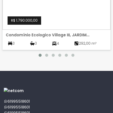
R$ 1.790.000,00
Condomínio Ecologico Village III, JARDIM
BOTANICO, BRASILIA
3
3
4
292,00 m²
61995518601
61995518601
61995518601