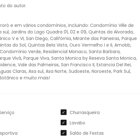
to do autor.
roró e em vários condomínios, incluindo: Condomínio Ville de
sul, Jardins do Lago Quadra 01, 02 e 09, Quintas da Alvorada,
ico V e VI, San Diego, Califórnia, Mirante das Paineiras, Parque
intas do Sol, Quintas Bela Vista, Ouro Vermelho I e II, Amobb,
, Condomínio Verde, Residencial Monaco, Santa Barbara,
arque Vivá, Parque Viva, Santa Monica by Reseva Santa Monica,
sidence, Vale das Palmeiras, San Francisco II, Estancia Del Rei,
 Aguas Claras, Asa sul, Asa Norte, Sudoeste, Noroeste, Park Sul,
 Botânico e muito mais!
Serviço
Churrasqueira
Lavabo
sportiva
Salão de Festas