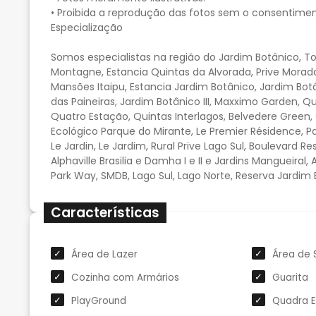
• Proibida a reprodução das fotos sem o consentimen
Especialização
Somos especialistas na região do Jardim Botânico, To
Montagne, Estancia Quintas da Alvorada, Prive Morada 
Mansões Itaipu, Estancia Jardim Botânico, Jardim Botân
das Paineiras, Jardim Botânico III, Maxximo Garden, Qu
Quatro Estação, Quintas Interlagos, Belvedere Green
Ecológico Parque do Mirante, Le Premier Résidence, P
Le Jardin, Le Jardim, Rural Prive Lago Sul, Boulevard Re
Alphaville Brasilia e Damha I e II e Jardins Mangueiral,
Park Way, SMDB, Lago Sul, Lago Norte, Reserva Jardim
Características
Área de Lazer
Área de 
Cozinha com Armários
Guarita
PlayGround
Quadra E