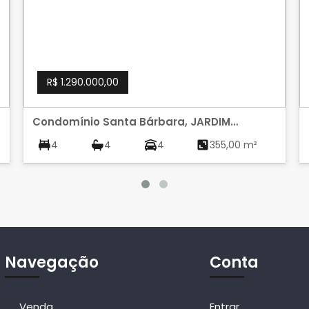
R$ 1.290.000,00
Condomínio Santa Bárbara, JARDIM
BOTANICO, BRASILIA
4
4
4
355,00 m²
Navegação
Conta
Venda
Entrar