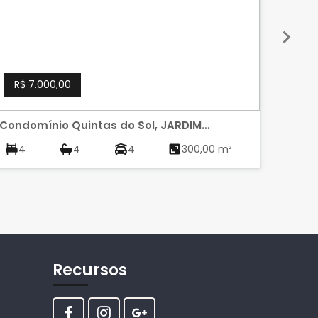
R$ 7.000,00
R$ 
Condomínio Quintas do Sol, JARDIM
Condo
BOTANICO, BRASILIA
JARDI
4
4
4
300,00 m²
68
Recursos