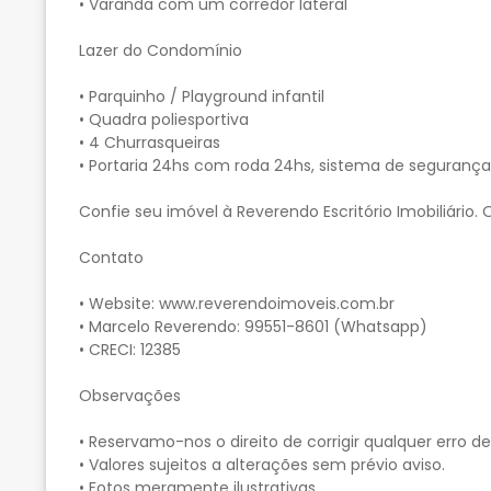
• Varanda com um corredor lateral
Lazer do Condomínio
• Parquinho / Playground infantil
• Quadra poliesportiva
• 4 Churrasqueiras
• Portaria 24hs com roda 24hs, sistema de segura
Confie seu imóvel à Reverendo Escritório Imobiliário
Contato
• Website: www.reverendoimoveis.com.br
• Marcelo Reverendo: 99551-8601 (Whatsapp)
• CRECI: 12385
Observações
• Reservamo-nos o direito de corrigir qualquer erro d
• Valores sujeitos a alterações sem prévio aviso.
• Fotos meramente ilustrativas.