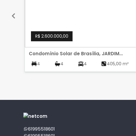
R$ 2.600.000,00
Condomínio Solar de Brasília, JARDIM
BOTANICO, BRASILIA
4
4
4
405,00 m²
61995518601
61995518601