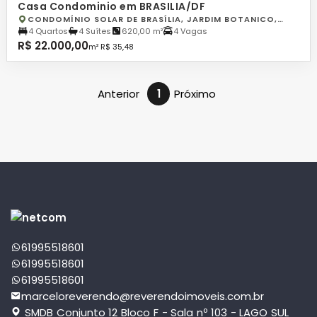
Casa Condominio em BRASILIA/DF
CONDOMÍNIO SOLAR DE BRASÍLIA, JARDIM BOTANICO,
BRASILIA
4 Quartos
4 Suítes
620,00 m²
4 Vagas
R$ 22.000,00
m² R$ 35,48
Anterior
1
Próximo
61995518601
61995518601
61995518601
marceloreverendo@reverendoimoveis.com.br
SMDB Conjunto 12 Bloco F - Sala nº 103 - LAGO SUL